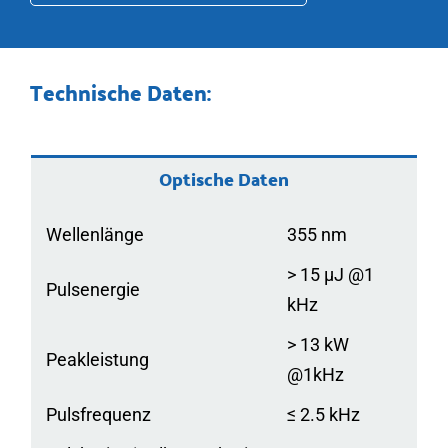
Technische Daten:
Optische Daten
Wellenlänge
355 nm
> 15 μJ @1
Pulsenergie
kHz
> 13 kW
Peakleistung
@1kHz
Pulsfrequenz
≤ 2.5 kHz