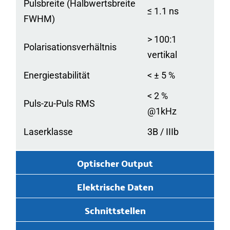
Pulsbreite (Halbwertsbreite
≤ 1.1 ns
FWHM)
> 100:1
Polarisationsverhältnis
vertikal
Energiestabilität
< ± 5 %
< 2 %
Puls-zu-Puls RMS
@1kHz
Laserklasse
3B / IIIb
Optischer Output
Elektrische Daten
Schnittstellen